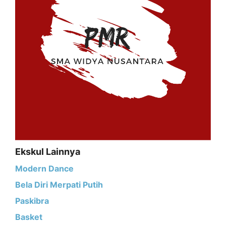
Ekskul Lainnya
Modern Dance
Bela Diri Merpati Putih
Paskibra
Basket