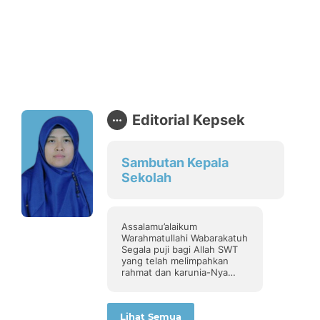
Editorial Kepsek
Sambutan Kepala
Sekolah
Assalamu’alaikum
Warahmatullahi Wabarakatuh
Segala puji bagi Allah SWT
yang telah melimpahkan
rahmat dan karunia-Nya
kepada kita semua. Dengan
rasa syukur yang mendalam,
kami menyambut kehadiran
Lihat Semua
kembali Website resmi SMA