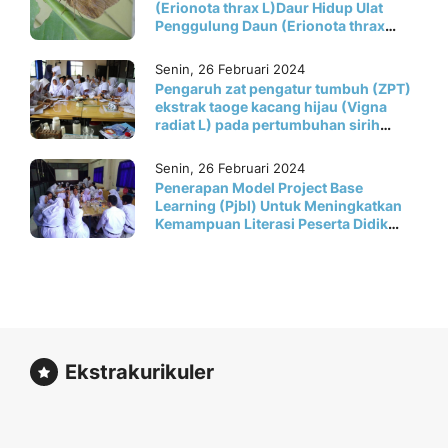
(Erionota thrax L)Daur Hidup Ulat
Penggulung Daun (Erionota thrax
L)Terhadap Tanaman Pisang (Musa
pradisiaca)
Senin, 26 Februari 2024
Pengaruh zat pengatur tumbuh (ZPT)
ekstrak taoge kacang hijau (Vigna
radiat L) pada pertumbuhan sirih
merah (Piper crocatum Ruis & Pav)
Senin, 26 Februari 2024
Penerapan Model Project Base
Learning (Pjbl) Untuk Meningkatkan
Kemampuan Literasi Peserta Didik
Pada Materi Sistem Pernafasan
Ekstrakurikuler