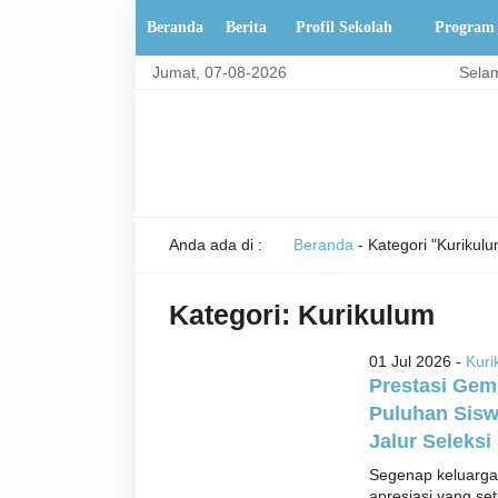
Beranda
Berita
Profil Sekolah
Program
Jumat, 07-08-2026
Selamat
Anda ada di :
Beranda
-
Kategori "Kurikulu
Kategori:
Kurikulum
01 Jul 2026 -
Kuri
Prestasi Gem
Puluhan Sisw
Jalur Seleksi
Segenap keluarga
apresiasi yang set