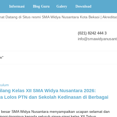
Informasi
Blog Guru
Galery
Download
 Datang di Situs resmi SMA Widya Nusantara Kota Bekasi | Akreditasi 
(021) 8242 444 3
info@smawidyanusanta
m"
kulum
ilang Kelas XII SMA Widya Nusantara 2026:
a Lolos PTN dan Sekolah Kedinasan di Berbagai
 besar SMA Widya Nusantara menyampaikan ucapan selamat dan
inggi-tingginya kepada seluruh siswa-siswi kelas XII Tahun