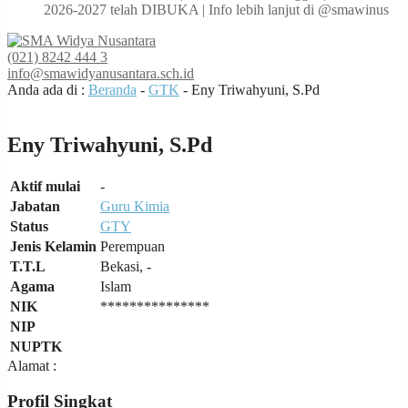
2026-2027 telah DIBUKA | Info lebih lanjut di @smawinus
(021) 8242 444 3
info@smawidyanusantara.sch.id
Anda ada di :
Beranda
-
GTK
-
Eny Triwahyuni, S.Pd
Eny Triwahyuni, S.Pd
Aktif mulai
-
Jabatan
Guru Kimia
Status
GTY
Jenis Kelamin
Perempuan
T.T.L
Bekasi, -
Agama
Islam
NIK
***************
NIP
NUPTK
Alamat :
Profil Singkat