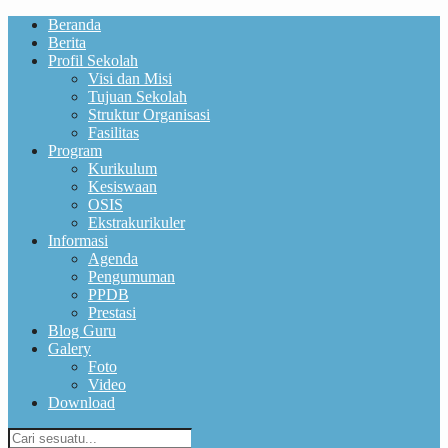
Beranda
Berita
Profil Sekolah
Visi dan Misi
Tujuan Sekolah
Struktur Organisasi
Fasilitas
Program
Kurikulum
Kesiswaan
OSIS
Ekstrakurikuler
Informasi
Agenda
Pengumuman
PPDB
Prestasi
Blog Guru
Galery
Foto
Video
Download