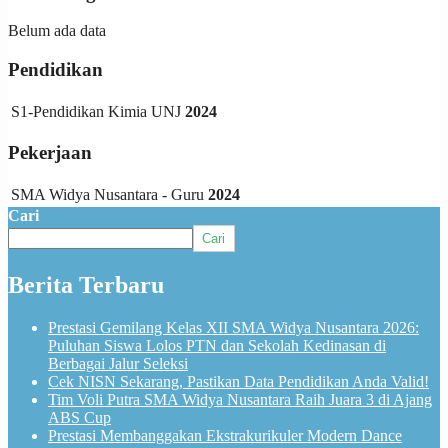
Belum ada data
Pendidikan
S1-Pendidikan Kimia UNJ
2024
Pekerjaan
SMA Widya Nusantara - Guru
2024
Cari
Cari
Berita Terbaru
Prestasi Gemilang Kelas XII SMA Widya Nusantara 2026:
Puluhan Siswa Lolos PTN dan Sekolah Kedinasan di
Berbagai Jalur Seleksi
Cek NISN Sekarang, Pastikan Data Pendidikan Anda Valid!
Tim Voli Putra SMA Widya Nusantara Raih Juara 3 di Ajang
ABS Cup
Prestasi Membanggakan Ekstrakurikuler Modern Dance