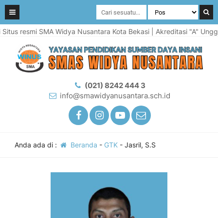
tus resmi SMA Widya Nusantara Kota Bekasi | Akreditasi "A" Unggul 
(021) 8242 444 3
info@smawidyanusantara.sch.id
Anda ada di :
Beranda
-
GTK
-
Jasril, S.S