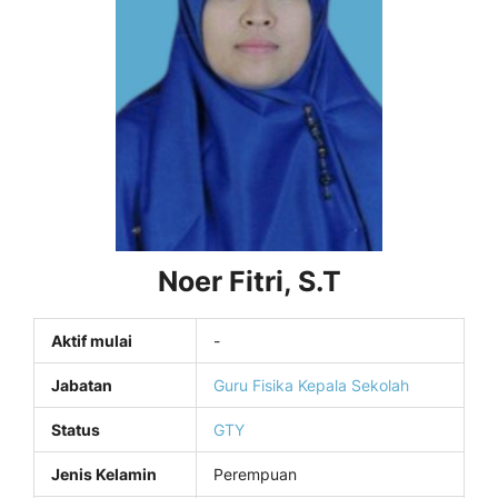
Noer Fitri, S.T
Aktif mulai
-
Jabatan
Guru Fisika
Kepala Sekolah
Status
GTY
Jenis Kelamin
Perempuan