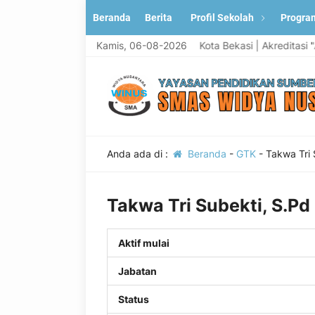
Beranda
Berita
Profil Sekolah
Progra
g di Situs resmi SMA Widya Nusantara Kota Bekasi | Akreditasi "A"
Kamis, 06-08-2026
Anda ada di :
Beranda
-
GTK
-
Takwa Tri 
Takwa Tri Subekti, S.Pd
Aktif mulai
Jabatan
Status