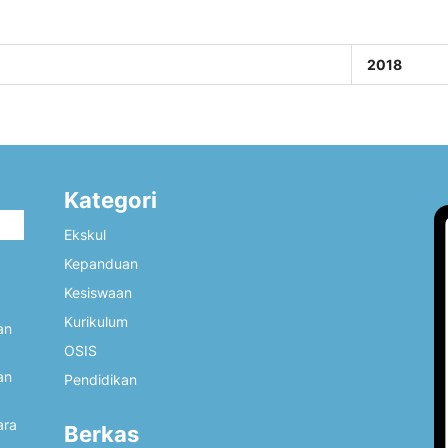
2018
Kategori
i
Ekskul
Kepanduan
Kesiswaan
Kurikulum
an
OSIS
an
Pendidikan
ara
Berkas