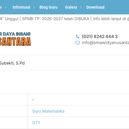
m
Informasi
Blog Guru
Galery
Download
 Unggul | SPMB TP. 2026-2027 telah DIBUKA | Info lebih lanjut di @
(021) 8242 444 3
info@smawidyanusanta
Subekti, S.Pd
-
Guru Matematika
GTY