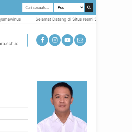
smawinus
Selamat Datang di Situs resmi SMA Widya Nusantara K
ra.sch.id