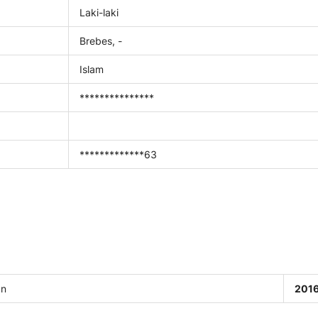
Laki-laki
Brebes, -
Islam
***************
*************63
an
201