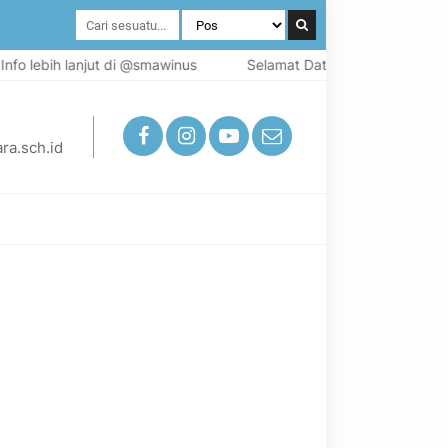
o lebih lanjut di @smawinus
Selamat Datang di Situs resmi SM
ra.sch.id