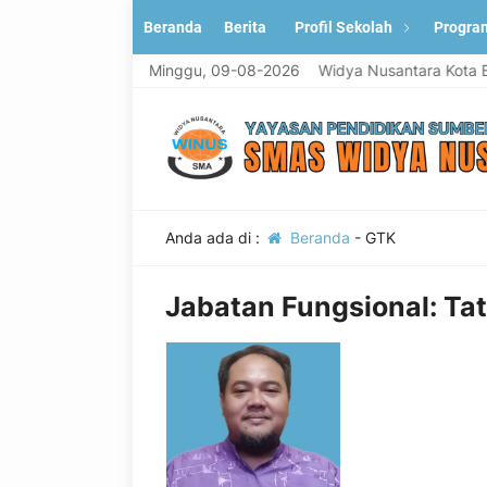
Beranda
Berita
Profil Sekolah
Progra
Selamat Datang di Situs resmi SMA Widya Nusantara Kota Beka
Minggu, 09-08-2026
Anda ada di :
Beranda
-
GTK
Jabatan Fungsional:
Ta