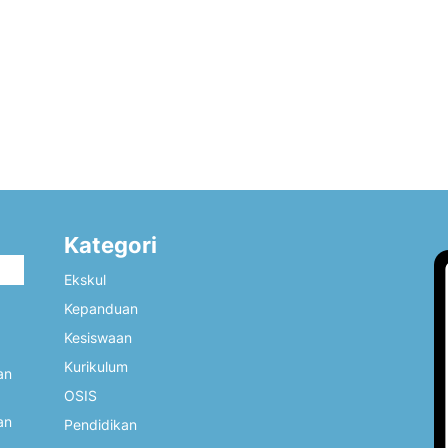
Kategori
i
Ekskul
Kepanduan
Kesiswaan
Kurikulum
an
OSIS
an
Pendidikan