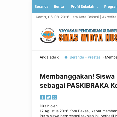
Beranda
Berita
Profil Sekolah
Progra
i Situs resmi SMA Widya Nusantara Kota Bekasi | Akreditasi "A" Ung
Kamis, 06-08-2026
Anda ada di :
Beranda
-
Prestasi
-
Memban
Membanggakan! Siswa S
sebagai PASKIBRAKA Ko
Diraih oleh
:
17 Agustus 2026 Kota Bekasi, kabar memba
Putra siswa berprestasi sekolah ini, berhas