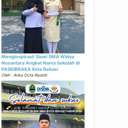
Menginspirasi! Siswi SMA Widya
Nusantara Angkat Nama Sekolah di
PASKIBRAKA Kota Bekasi
Oleh : Anka Octa Riyanti