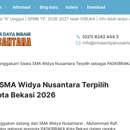
m
Informasi
Blog Guru
Galery
Download
gul | SPMB TP. 2026-2027 telah DIBUKA | Info lebih lanjut di @smaw
(021) 8242 444 3
info@smawidyanusanta
ggakan! Siswa SMA Widya Nusantara Terpilih sebagai PASKIBRAKA
MA Widya Nusantara Terpilih
ta Bekasi 2026
nggakan datang dari SMA Widya Nusantara! , Muhammad Rafi
il lolos sebagai anggota PASKIBRAKA Kota Bekasi dalam rangka