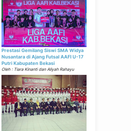
Prestasi Gemilang Siswi SMA Widya
Nusantara di Ajang Futsal AAFI U-17
Putri Kabupaten Bekasi
Oleh : Tiara Kinanti dan Aliyah Rahayu