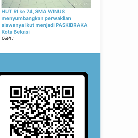
HUT RI ke 74, SMA WINUS
menyumbangkan perwakilan
siswanya ikut menjadi PASKIBRAKA
Kota Bekasi
Oleh :