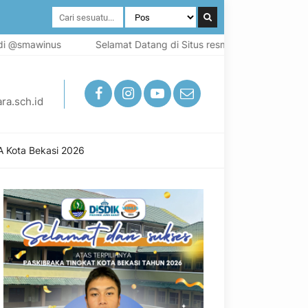
inus
Selamat Datang di Situs resmi SMA Widya Nusantara Kota
ra.sch.id
 Kota Bekasi 2026