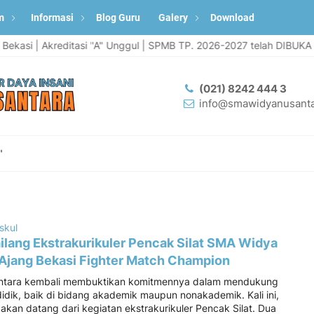
m
Informasi
Blog Guru
Galery
Download
asi | Akreditasi "A" Unggul | SPMB TP. 2026-2027 telah DIBUKA | In
(021) 8242 444 3
info@smawidyanusanta
"
skul
ilang Ekstrakurikuler Pencak Silat SMA Widya
 Ajang Bekasi Fighter Match Champion
tara kembali membuktikan komitmennya dalam mendukung
didik, baik di bidang akademik maupun nonakademik. Kali ini,
an datang dari kegiatan ekstrakurikuler Pencak Silat. Dua