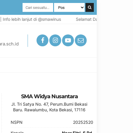
fo lebih lanjut di @smawinus
Selamat Datang di Situs resmi 
ra.sch.id
SMA Widya Nusantara
Jl. Tri Satya No. 47, Perum.Bumi Bekasi
Baru. Rawalumbu, Kota Bekasi, 17116
NSPN
20252520
Kepala
Noer Fitri, S.Pd.