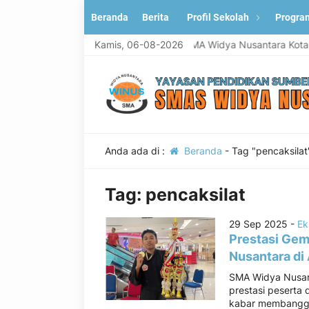
Beranda
Berita
Profil Sekolah
Progra
Selamat Datang di Situs resmi SMA Widya Nusantara Kota Bek
Kamis, 06-08-2026
Anda ada di :
Beranda
-
Tag "pencaksilat
Tag:
pencaksilat
29 Sep 2025 -
Ek
Prestasi Gem
Nusantara di
SMA Widya Nusan
prestasi peserta 
kabar membanggak