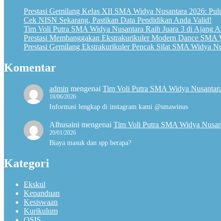
Prestasi Gemilang Kelas XII SMA Widya Nusantara 2026: Pulu
Cek NISN Sekarang, Pastikan Data Pendidikan Anda Valid!
Tim Voli Putra SMA Widya Nusantara Raih Juara 3 di Ajang
Prestasi Membanggakan Ekstrakurikuler Modern Dance SMA 
Prestasi Gemilang Ekstrakurikuler Pencak Silat SMA Widya N
Komentar
admin
mengenai
Tim Voli Putra SMA Widya Nusantara
18/06/2026
Informasi lengkap di instagram kami @smawinus
Alhusaini
mengenai
Tim Voli Putra SMA Widya Nusant
20/01/2026
Biaya masuk dan spp berapa?
Kategori
Ekskul
Kepanduan
Kesiswaan
Kurikulum
OSIS