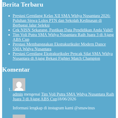
Berita Terbaru
Prestasi Gemilang Kelas XII SMA Widya Nusantara 2026:
Puluhan Siswa Lolos PTN dan Sekolah Kedinasan di
Berbagai Jalur Seleksi
Cek NISN Sekarang, Pastikan Data Pendidikan Anda Valid!
Tim Voli Putra SMA Widya Nusantara Raih Juara 3 di Ajang
ABS Cup
Prestasi Membanggakan Ekstrakurikuler Modern Dance
SMA Widya Nusantara
Prestasi Gemilang Ekstrakurikuler Pencak Silat SMA Widya
Nusantara di Ajang Bekasi Fighter Match Champion
Komentar
admin
mengenai
Tim Voli Putra SMA Widya Nusantara Raih
Juara 3 di Ajang ABS Cup
18/06/2026
Informasi lengkap di instagram kami @smawinus