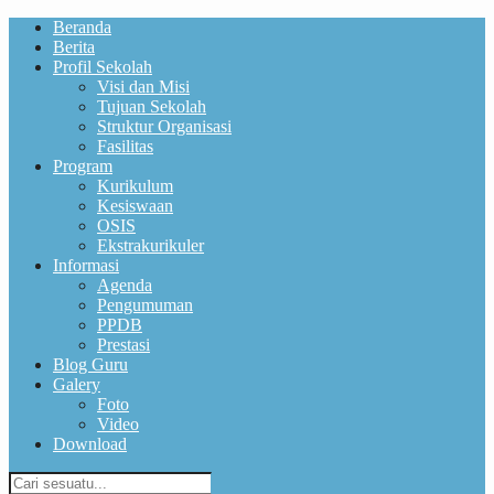
Beranda
Berita
Profil Sekolah
Visi dan Misi
Tujuan Sekolah
Struktur Organisasi
Fasilitas
Program
Kurikulum
Kesiswaan
OSIS
Ekstrakurikuler
Informasi
Agenda
Pengumuman
PPDB
Prestasi
Blog Guru
Galery
Foto
Video
Download