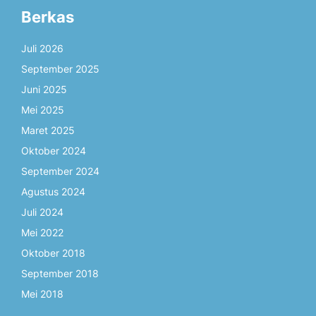
Berkas
Juli 2026
September 2025
Juni 2025
Mei 2025
Maret 2025
Oktober 2024
September 2024
Agustus 2024
Juli 2024
Mei 2022
Oktober 2018
September 2018
Mei 2018