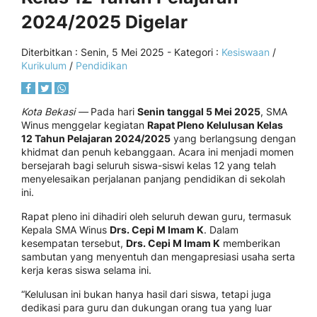
2024/2025 Digelar
Diterbitkan :
Senin, 5 Mei 2025
- Kategori :
Kesiswaan
/
Kurikulum
/
Pendidikan
Kota Bekasi —
Pada hari
Senin tanggal 5 Mei 2025
, SMA
Winus menggelar kegiatan
Rapat Pleno Kelulusan Kelas
12 Tahun Pelajaran 2024/2025
yang berlangsung dengan
khidmat dan penuh kebanggaan. Acara ini menjadi momen
bersejarah bagi seluruh siswa-siswi kelas 12 yang telah
menyelesaikan perjalanan panjang pendidikan di sekolah
ini.
Rapat pleno ini dihadiri oleh seluruh dewan guru, termasuk
Kepala SMA Winus
Drs. Cepi M Imam K
. Dalam
kesempatan tersebut,
Drs. Cepi M Imam K
memberikan
sambutan yang menyentuh dan mengapresiasi usaha serta
kerja keras siswa selama ini.
“Kelulusan ini bukan hanya hasil dari siswa, tetapi juga
dedikasi para guru dan dukungan orang tua yang luar